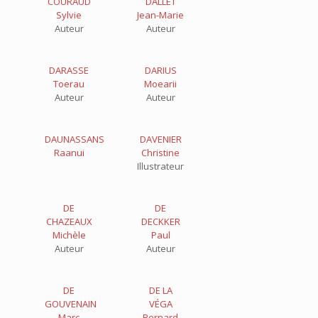
COURAUD
DALLET
Sylvie
Jean-Marie
Auteur
Auteur
DARASSE
DARIUS
Toerau
Moearii
Auteur
Auteur
DAUNASSANS
DAVENIER
Raanui
Christine
Illustrateur
DE
DE
CHAZEAUX
DECKKER
Michèle
Paul
Auteur
Auteur
DE
DE LA
GOUVENAIN
VÉGA
Marc
Bernard