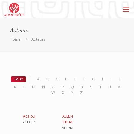
Auteurs
Home
Auteurs
Tous
A
B
C
D
E
F
G
H
I
J
K
L
M
N
O
P
Q
R
S
T
U
V
W
X
Y
Z
Acajou
ALLEN
Auteur
Tricia
Auteur