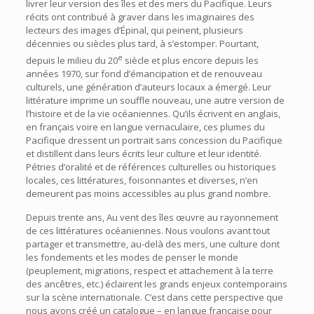
livrer leur version des îles et des mers du Pacifique. Leurs
récits ont contribué à graver dans les imaginaires des
lecteurs des images d’Épinal, qui peinent, plusieurs
décennies ou siècles plus tard, à s’estomper. Pourtant,
e
depuis le milieu du 20
siècle et plus encore depuis les
années 1970, sur fond d’émancipation et de renouveau
culturels, une génération d’auteurs locaux a émergé. Leur
littérature imprime un souffle nouveau, une autre version de
l’histoire et de la vie océaniennes. Qu’ils écrivent en anglais,
en français voire en langue vernaculaire, ces plumes du
Pacifique dressent un portrait sans concession du Pacifique
et distillent dans leurs écrits leur culture et leur identité.
Pétries d’oralité et de références culturelles ou historiques
locales, ces littératures, foisonnantes et diverses, n’en
demeurent pas moins accessibles au plus grand nombre.
Depuis trente ans, Au vent des îles œuvre au rayonnement
de ces littératures océaniennes. Nous voulons avant tout
partager et transmettre, au-delà des mers, une culture dont
les fondements et les modes de penser le monde
(peuplement, migrations, respect et attachement à la terre
des ancêtres, etc.) éclairent les grands enjeux contemporains
sur la scène internationale. C’est dans cette perspective que
nous avons créé un catalogue – en langue française pour