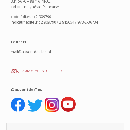
B.P. 5670 – 98716 PIRAE
Tahiti – Polynésie française
code éditeur : 2-909790
indicatif éditeur : 2 909790 / 2 915654 / 978-2-36734
Contact :
mail@auventdesiles.pf
Suivez-nous sur la toile !
@auventdesîles