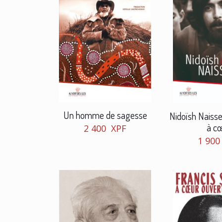
Un homme de sagesse
Nidoïsh Naisse
à c
2 400
XPF
1 90