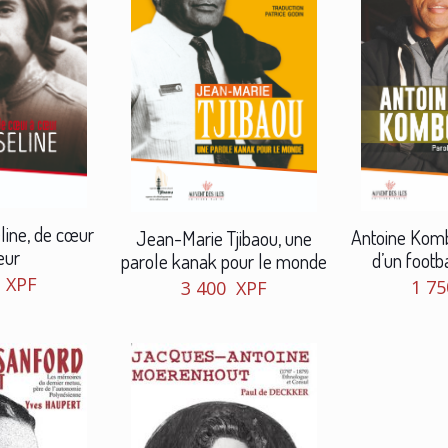
line, de cœur
Antoine Komb
Jean-Marie Tjibaou, une
œur
d’un footb
parole kanak pour le monde
0
XPF
1 7
3 400
XPF