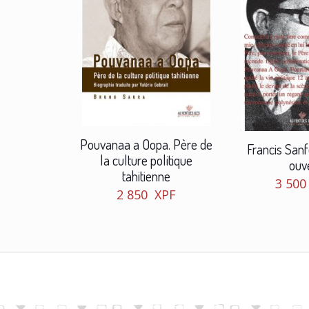
Pouvanaa a Oopa. Père de
Francis San
la culture politique
ouv
tahitienne
3 50
2 850
XPF