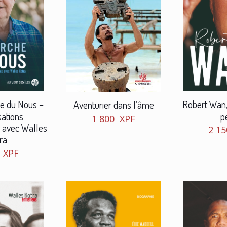
he du Nous –
Robert Wan, 
Aventurier dans l’âme
ations
p
1 800
XPF
 avec Walles
2 1
ra
0
XPF