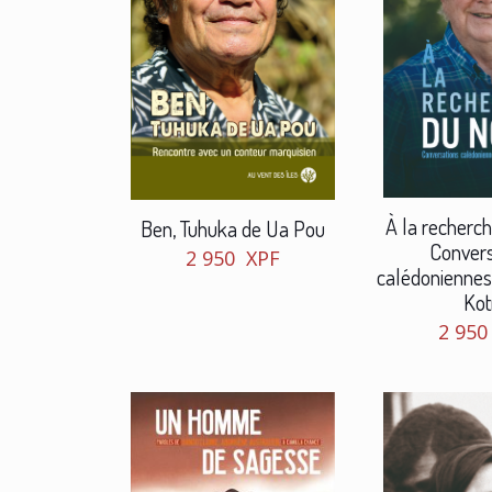
À la recherc
Ben, Tuhuka de Ua Pou
Convers
2 950
XPF
calédoniennes
Kot
2 95