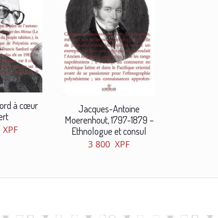
ford à cœur
Jacques-Antoine
ert
Moerenhout, 1797-1879 –
0
XPF
Ethnologue et consul
3 800
XPF