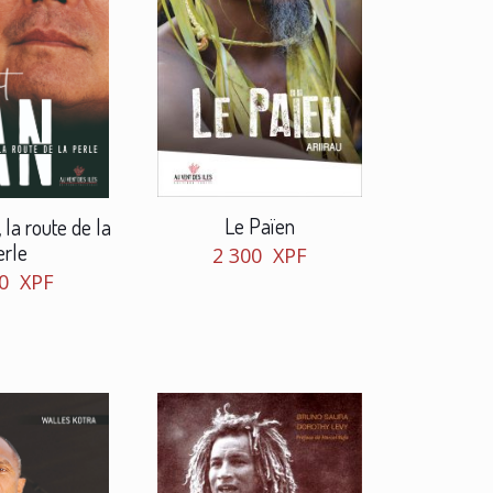
Le Païen
la route de la
erle
2 300
XPF
50
XPF