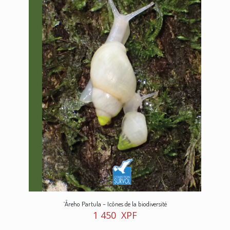
‘Āreho Partula – Icônes de la biodiversité
1 450
XPF