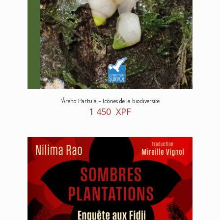
‘Āreho Partula – Icônes de la biodiversité
1 450
XPF