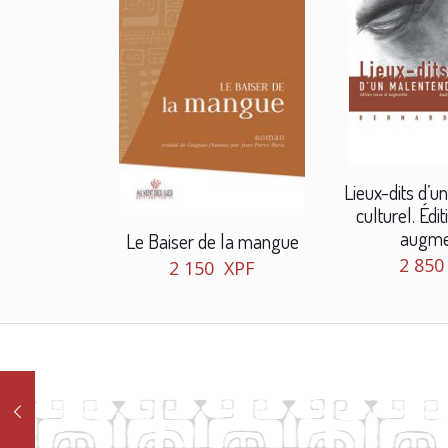
Lieux-dits d’
culturel. Édi
augme
Le Baiser de la mangue
2 85
2 150
XPF