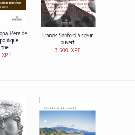
opa. Père de
Francis Sanford à cœur
 politique
ouvert
ienne
3 500
XPF
0
XPF