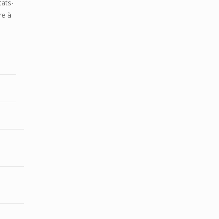
tats-
re à