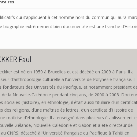
ntaires
alificatifs qui s’appliquent à cet homme hors du commun qui aura ma
tte biographie extrêmement bien documentée est une tranche d’Histoi
CKKER Paul
ckker est né en 1950 à Bruxelles et est décédé en 2009 à Paris. Il a
seur d’anthropologie culturelle à l’université de Polynésie française. Il
des fondateurs des Universités du Pacifique, et notamment président d
té de la Nouvelle-Calédonie pendant cinq ans, de 2000 à 2005. Docteu
 sociales (histoire), en ethnologie, il était aussi titulaire d’un certifica
s des religions, d’une maîtrise ès lettres, d’un certificat d’Histoire de
d’une maîtrise d’ethnologie. Il a enseigné dans plusieurs établissement 
ouvelle-Zélande, Nouvelle-Calédonie et Gabon et a été directeur de
au CNRS, détaché à l’Université française du Pacifique à Tahiti en