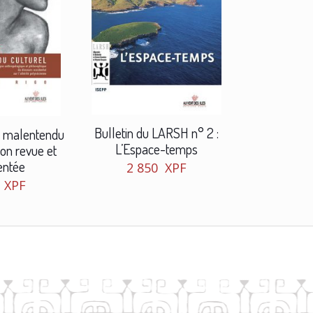
Bulletin du LARSH n° 2 :
un malentendu
L’Espace-temps
tion revue et
ntée
2 850
XPF
0
XPF