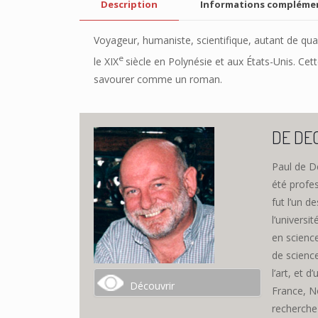
Description
Informations compléme
Voyageur, humaniste, scientifique, autant de qu
e
le XIX
siècle en Polynésie et aux États-Unis. Ce
savourer comme un roman.
DE DE
Paul de De
été profes
fut l’un 
l’universi
en sciences
de science
l’art, et 
Découvrir
France, N
recherche 