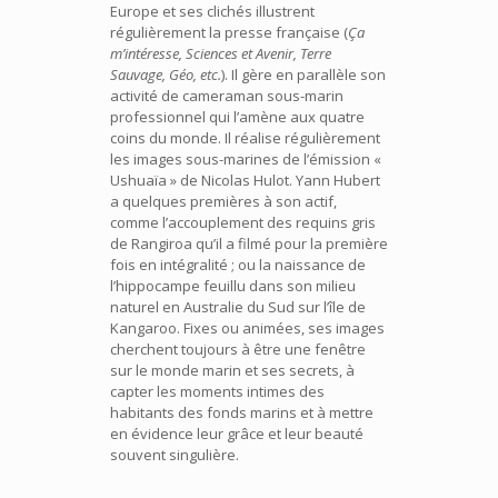
Europe et ses clichés illustrent
régulièrement la presse française (
Ça
m’intéresse, Sciences et Avenir, Terre
Sauvage, Géo, etc.
). Il gère en parallèle son
activité de cameraman sous-marin
professionnel qui l’amène aux quatre
coins du monde. Il réalise régulièrement
les images sous-marines de l’émission «
Ushuaïa » de Nicolas Hulot. Yann Hubert
a quelques premières à son actif,
comme l’accouplement des requins gris
de Rangiroa qu’il a filmé pour la première
fois en intégralité ; ou la naissance de
l’hippocampe feuillu dans son milieu
naturel en Australie du Sud sur l’île de
Kangaroo. Fixes ou animées, ses images
cherchent toujours à être une fenêtre
sur le monde marin et ses secrets, à
capter les moments intimes des
habitants des fonds marins et à mettre
en évidence leur grâce et leur beauté
souvent singulière.