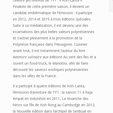
célèbre jeu télévisé de TF1 : « Koh-Lanta ».
Finaliste de cette première saison, il devient un
candidat emblématique de l’émission : il participe
en 2012, 2014 et 2019 à trois éditions spéciales.
Suite à sa médiatisation, il est devenu une des
incarnations des plus belles valeurs polynésiennes
et s’active pleinement à la promotion de la
Polynésie française dans l’Hexagone. Cuisinier
avant tout, il est notamment l’auteur du livre
Aventure culinaire
aux éditions Au vent des îles et a
ouvert un food-truck, le
Manatoa
, afin de faire
découvrir les saveurs exotiques polynésiennes
dans les villes de la France.
Il a participé à quatre éditions de Koh-Lanta,
l’émission d’aventure de TF1 : la saison 11 à Raja
Ampat en Indonésie en 2011, La revanche des
héros sur l’île de Koh Rong au Cambodge en 2012,
la Nouvelle édition dans l’archipel de Seribuat en