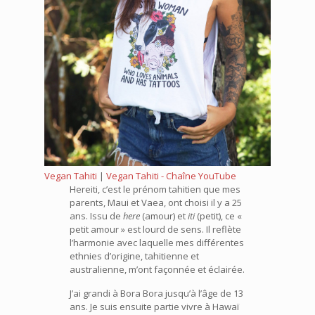
Vegan Tahiti
|
Vegan Tahiti - Chaîne YouTube
Hereiti, c’est le prénom tahitien que mes
parents, Maui et Vaea, ont choisi il y a 25
ans. Issu de
here
(amour) et
iti
(petit), ce «
petit amour » est lourd de
sens. Il reflète
l’harmonie avec laquelle mes différentes
ethnies d’origine, tahitienne et
australienne, m’ont façonnée et éclairée.
J’ai grandi à Bora Bora jusqu’à l’âge de 13
ans. Je suis ensuite partie vivre à Hawaï