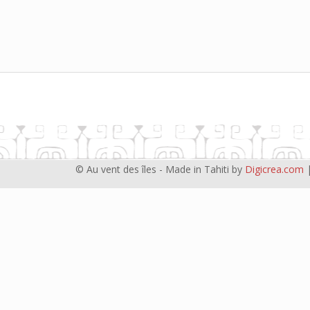
© Au vent des îles - Made in Tahiti by
Digicrea.com