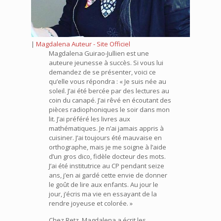
|
Magdalena Auteur - Site Officiel
Magdalena Guirao-Jullien est une
auteure jeunesse à succès. Si vous lui
demandez de se présenter, voici ce
qu’elle vous répondra : « Je suis née au
soleil. J’ai été bercée par des lectures au
coin du canapé. J’ai rêvé en écoutant des
pièces radiophoniques le soir dans mon
lit. J’ai préféré les livres aux
mathématiques. Je n’ai jamais appris à
cuisiner. J’ai toujours été mauvaise en
orthographe, mais je me soigne à l’aide
d’un gros dico, fidèle docteur des mots.
J’ai été institutrice au CP pendant seize
ans, j’en ai gardé cette envie de donner
le goût de lire aux enfants. Au jour le
jour, j’écris ma vie en essayant de la
rendre joyeuse et colorée. »
Chez Retz, Magdalena a écrit les