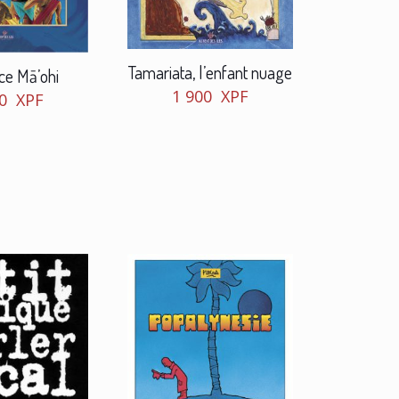
Tamariata, l’enfant nuage
nce Mā’ohi
1 900
XPF
00
XPF