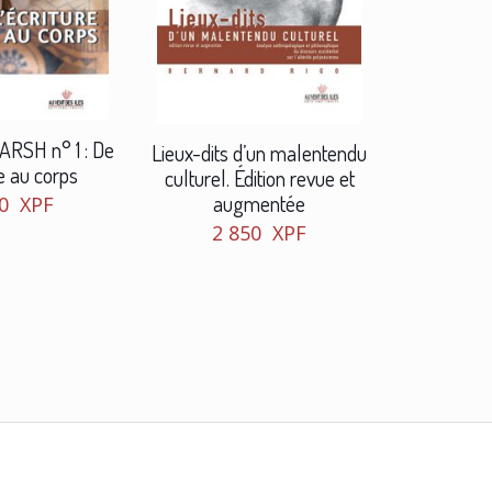
LARSH n° 1 : De
Lieux-dits d’un malentendu
re au corps
culturel. Édition revue et
augmentée
50
XPF
2 850
XPF