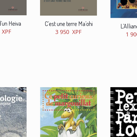
’un Heiva
C’est une terre Ma’ohi
L’Allia
0
XPF
3 950
XPF
1 9