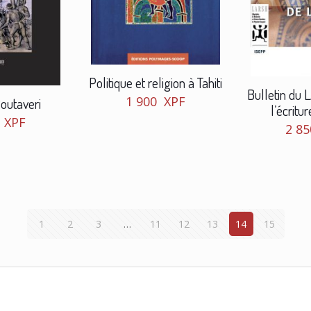
Politique et religion à Tahiti
Bulletin du 
1 900
XPF
Poutaveri
l’écritu
0
XPF
2 8
1
2
3
…
11
12
13
14
15