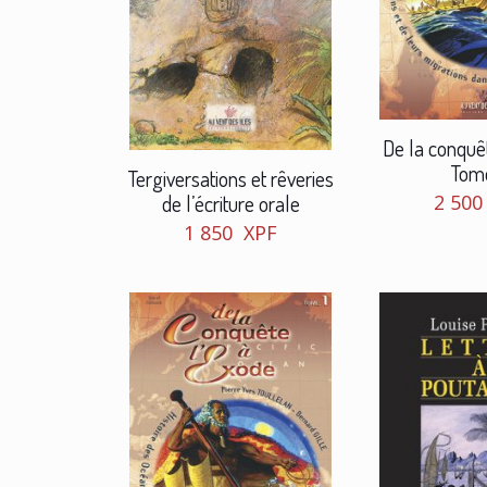
De la conquêt
Tom
Tergiversations et rêveries
2 50
de l’écriture orale
1 850
XPF