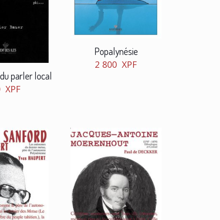
Popalynésie
2 800
XPF
 du parler local
0
XPF