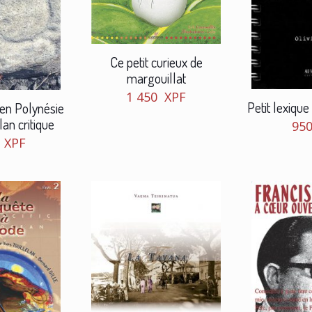
Ce petit curieux de
margouillat
1 450
XPF
Petit lexique
 en Polynésie
lan critique
95
0
XPF