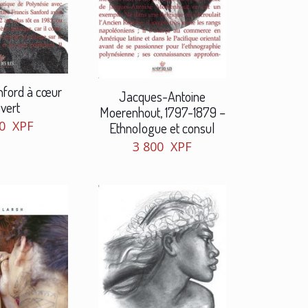
nford à cœur
Jacques-Antoine
vert
Moerenhout, 1797-1879 –
00
XPF
Ethnologue et consul
3 800
XPF