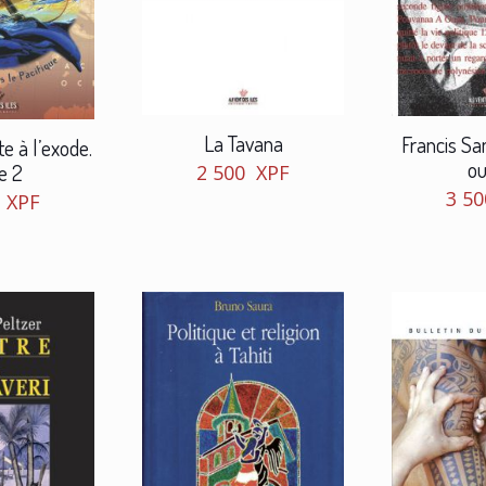
La Tavana
Francis Sa
e à l’exode.
ou
e 2
2 500
XPF
3 5
0
XPF