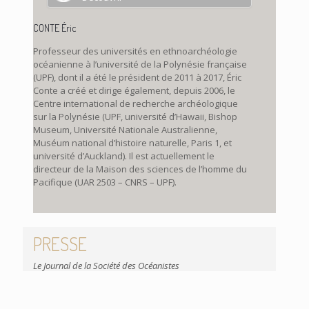
CONTE Éric
Professeur des universités en ethnoarchéologie
océanienne à l’université de la Polynésie française
(UPF), dont il a été le président de 2011 à 2017, Éric
Conte a créé et dirige également, depuis 2006, le
Centre international de recherche archéologique
sur la Polynésie (UPF, université d’Hawaii, Bishop
Museum, Université Nationale Australienne,
Muséum national d’histoire naturelle, Paris 1, et
université d’Auckland). Il est actuellement le
directeur de la Maison des sciences de l’homme du
Pacifique (UAR 2503 – CNRS – UPF).
PRESSE
Le Journal de la Société des Océanistes