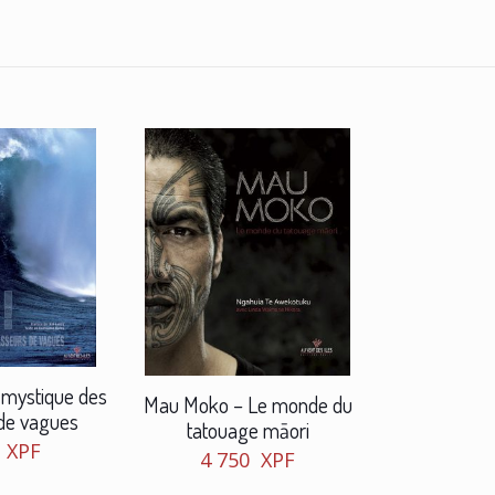
e mystique des
Mau Moko – Le monde du
de vagues
tatouage māori
0
XPF
4 750
XPF