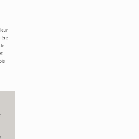
leur
mière
 de
et
ois
n
e
é