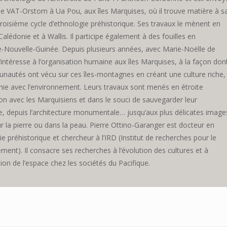
ue VAT-Orstom à Ua Pou, aux îles Marquises, où il trouve matière à s
roisième cycle d’ethnologie préhistorique. Ses travaux le mènent en
alédonie et à Wallis. Il participe également à des fouilles en
-Nouvelle-Guinée. Depuis plusieurs années, avec Marie-Noëlle de
s’intéresse à l’organisation humaine aux îles Marquises, à la façon don
nautés ont vécu sur ces îles-montagnes en créant une culture riche,
ie avec l’environnement. Leurs travaux sont menés en étroite
on avec les Marquisiens et dans le souci de sauvegarder leur
e, depuis l’architecture monumentale… jusqu’aux plus délicates image
r la pierre ou dans la peau. Pierre Ottino-Garanger est docteur en
e préhistorique et chercheur à l’IRD (Institut de recherches pour le
ent). Il consacre ses recherches à l’évolution des cultures et à
tion de l’espace chez les sociétés du Pacifique.