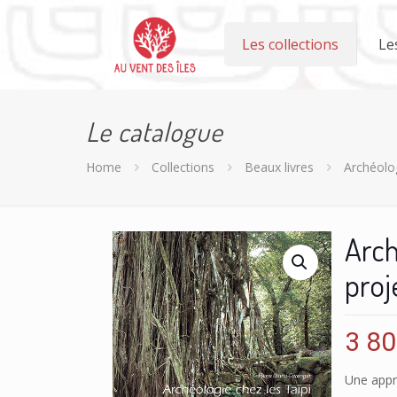
Les collections
Le
Le catalogue
Home
Collections
Beaux livres
Archéolog
Arch
proj
3 8
Une appro