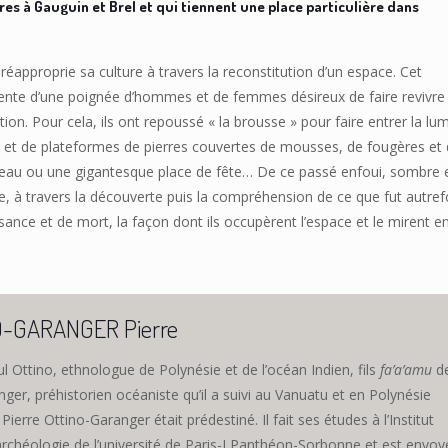
es à Gauguin et Brel et qui tiennent une place particulière dans
réapproprie sa culture à travers la reconstitution d’un espace. Cet
cente d’une poignée d’hommes et de femmes désireux de faire revivre 
ation. Pour cela, ils ont repoussé « la brousse » pour faire entrer la lu
 et de plateformes de pierres couvertes de mousses, de fougères et
hameau ou une gigantesque place de fête… De ce passé enfoui, sombre 
ple, à travers la découverte puis la compréhension de ce que fut autref
ssance et de mort, la façon dont ils occupèrent l’espace et le mirent e
O-GARANGER Pierre
ul Ottino, ethnologue de Polynésie et de l’océan Indien, fils
fa’a’amu
d
ger, préhistorien océaniste qu’il a suivi au Vanuatu et en Polynésie
 Pierre Ottino-Garanger était prédestiné. Il fait ses études à l’Institut
’archéologie de l’université de Paris-I Panthéon-Sorbonne et est envoy