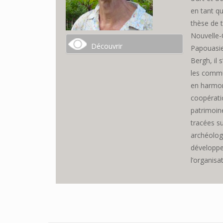
en tant q
thèse de t
Nouvelle-C
Découvrir
Papouasie
Bergh, il 
les commu
en harmon
coopérati
patrimoin
tracées su
archéologi
développem
l’organisa