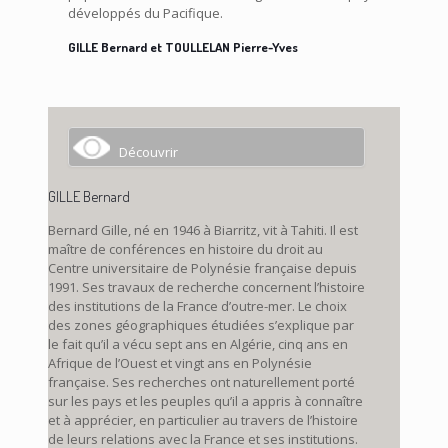
développés du Pacifique.
GILLE Bernard et TOULLELAN Pierre-Yves
Découvrir
GILLE Bernard
Bernard Gille, né en 1946 à Biarritz, vit à Tahiti. Il est
maître de conférences en histoire du droit au
Centre universitaire de Polynésie française depuis
1991. Ses travaux de recherche concernent l’histoire
des institutions de la France d’outre-mer. Le choix
des zones géographiques étudiées s’explique par
le fait qu’il a vécu sept ans en Algérie, cinq ans en
Afrique de l’Ouest et vingt ans en Polynésie
française. Ses recherches ont naturellement porté
sur les pays et les peuples qu’il a appris à connaître
et à apprécier, en particulier au travers de l’histoire
de leurs relations avec la France et ses institutions.