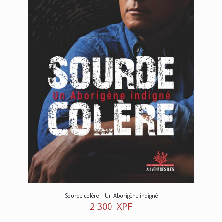
Sourde colère – Un Aborigène indigné
2 300
XPF