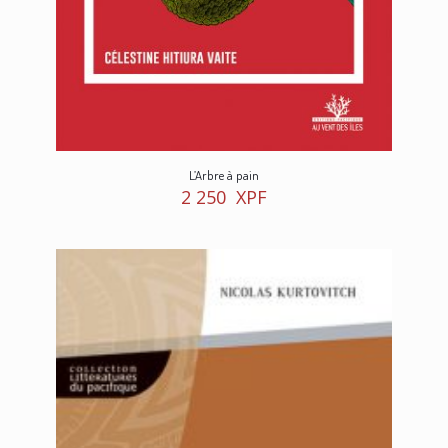
L’Arbre à pain
2 250
XPF