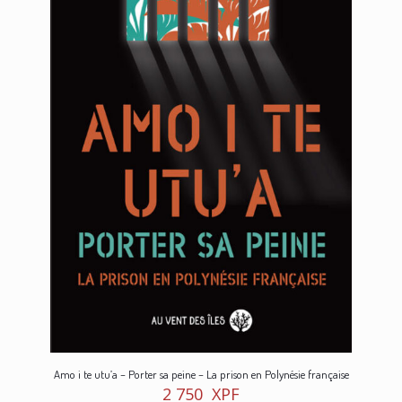
Amo i te utu’a – Porter sa peine – La prison en Polynésie française
2 750
XPF