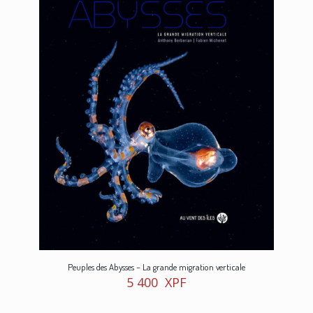
Peuples des Abysses – La grande migration verticale
5 400
XPF