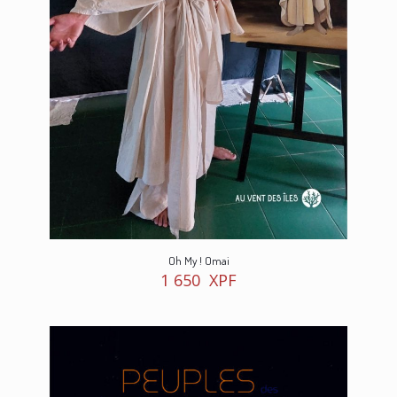
Oh My ! Omai
1 650
XPF