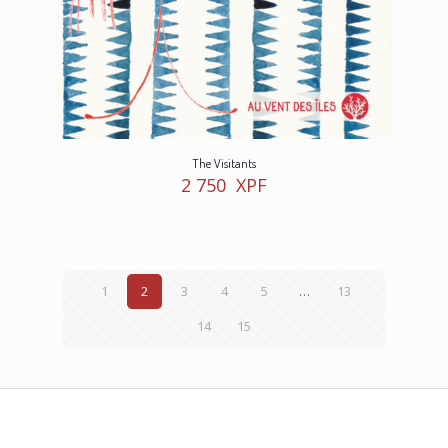
The Visitants
2 750
XPF
1
2
3
4
5
…
13
14
15