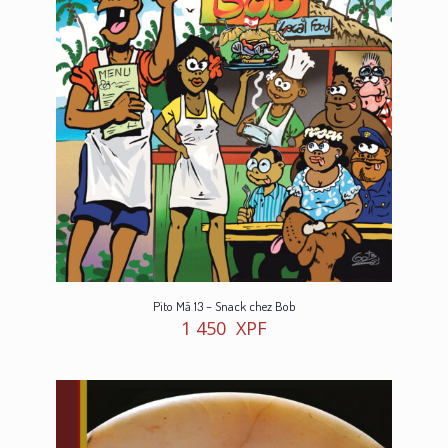
Pito Mā 13 – Snack chez Bob
1 450
XPF