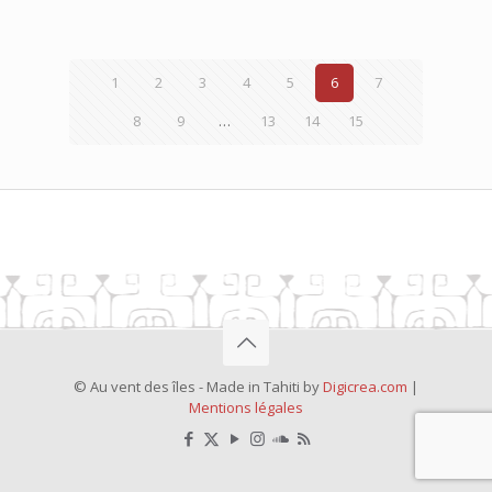
1
2
3
4
5
6
7
8
9
…
13
14
15
© Au vent des îles - Made in Tahiti by
Digicrea.com
|
Mentions légales