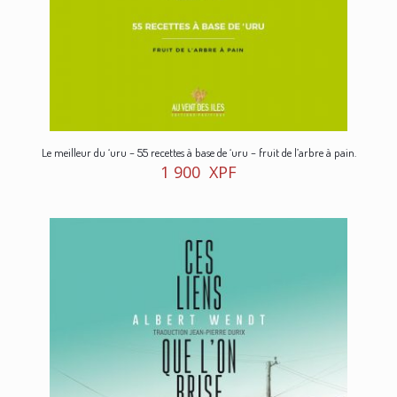
Le meilleur du ‘uru – 55 recettes à base de ‘uru – fruit de l’arbre à pain.
1 900
XPF