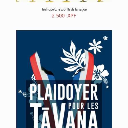
Teahupo’o, le souffle de la vague
2 500
XPF