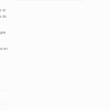
e et
és du
uple
na en