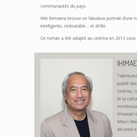
communautés du pays.
Witi Ihimaera brosse un fabuleux portrait d’une 
intelligente, redoutable… et drôle.
Ce roman a été adapté au cinéma en 2013 sous l
IHIMAE
Talentueux
publié dou
cinéma, co
et la cult
nombreux p
d’Hawai’i 
Maori Mau
décerné en