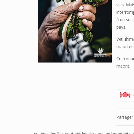
vies. Mai
interrom
à un secr
pays.
Witi Ihi
maori et 
Ce roman
maori).
Partager
Au vent des îles soutient les libraires indépendants