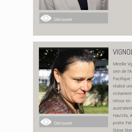
Découvrir
VIGNOL 
Mireille V
sein de l’
Pacifique 
réalisé u
océanienn
retour en 
australien
Hau’ofa, 
poète Pet
Découvrir
Steve Ste