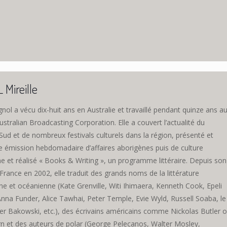
Mireille
ignol a vécu dix-huit ans en Australie et travaillé pendant quinze ans a
Australian Broadcasting Corporation. Elle a couvert l’actualité du
Sud et de nombreux festivals culturels dans la région, présenté et
ne émission hebdomadaire d’affaires aborigènes puis de culture
e et réalisé « Books & Writing », un programme littéraire. Depuis son
France en 2002, elle traduit des grands noms de la littérature
ne et océanienne (Kate Grenville, Witi Ihimaera, Kenneth Cook, Epeli
Anna Funder, Alice Tawhai, Peter Temple, Evie Wyld, Russell Soaba, le
er Bakowski, etc.), des écrivains américains comme Nickolas Butler 
rn et des auteurs de polar (George Pelecanos, Walter Mosley,