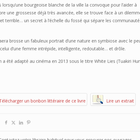
s lorsqu’une bourgeoise blanche de la ville la convoque pour l’aider à
pre une grossesse déjà très avancée, elle se trouve face à un dilemm
et terrible… un secret à l’échelle du fossé qui sépare les communaut
maera brosse un fabuleux portrait d’une nature en symbiose avec le pe
celui d’une femme intrépide, intelligente, redoutable… et drôle.
 a été adapté au cinéma en 2013 sous le titre White Lies (Tuakiri Hu
Télécharger un bonbon littéraire de ce livre
Lire un extrait
. Contactez votre libraire habituel pour vous procurer nos ouvrages.