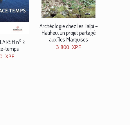
Archéologie chez les Taïpi –
Hatiheu, un projet partagé
aux îles Marquises
 LARSH n° 2 :
3 800
XPF
ce-temps
50
XPF