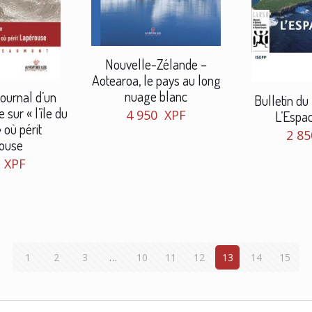
Nouvelle-Zélande –
Aotearoa, le pays au long
nuage blanc
ournal d’un
Bulletin du
 sur « l’île du
4 950
XPF
L’Espa
 où périt
2 8
ouse
0
XPF
1
2
3
…
10
11
12
13
14
15