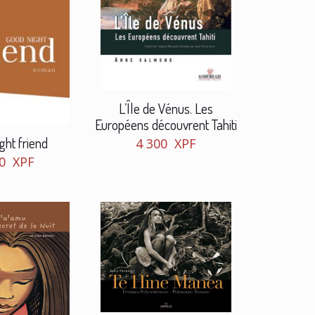
L’Île de Vénus. Les
Européens découvrent Tahiti
ght friend
4 300
XPF
50
XPF