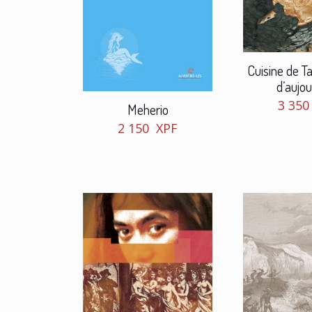
Cuisine de Tah
d’aujou
3 35
Meherio
2 150
XPF