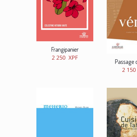
Frangipanier
2 250
XPF
Passage 
2 15