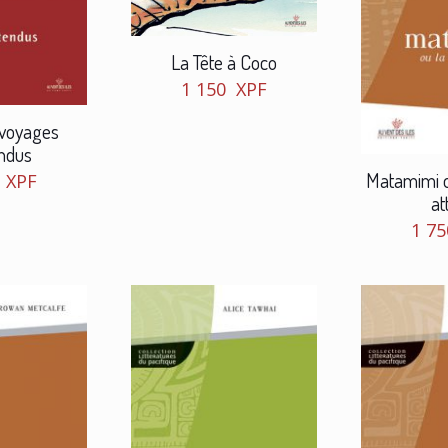
La Tête à Coco
1 150
XPF
 voyages
endus
Matamimi o
0
XPF
at
1 7