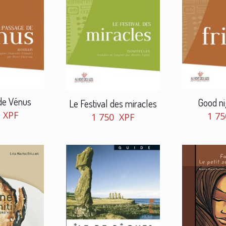
de Vénus
Good ni
Le Festival des miracles
0
XPF
1 7
1 750
XPF