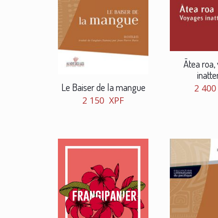
Ātea roa,
inatt
Le Baiser de la mangue
2 40
2 150
XPF