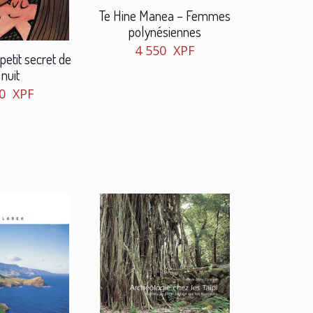
Te Hine Manea – Femmes
polynésiennes
4 550
XPF
petit secret de
 nuit
50
XPF