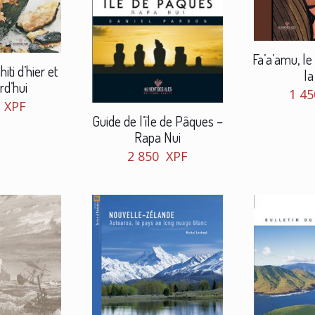
Fa’a’amu, le 
iti d’hier et
la
rd’hui
1 4
0
XPF
Guide de l’île de Pâques –
Rapa Nui
2 850
XPF