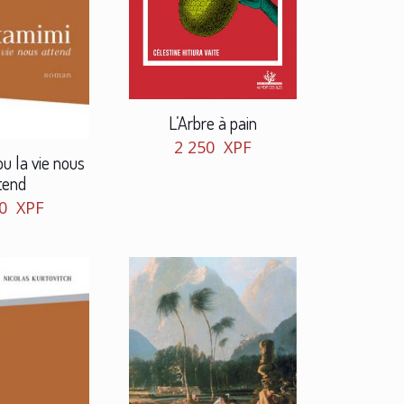
L’Arbre à pain
2 250
XPF
u la vie nous
tend
50
XPF