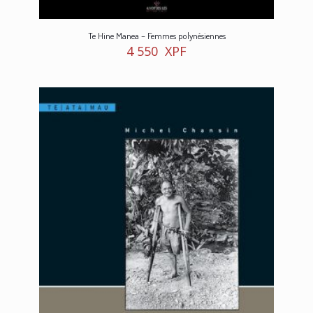
Te Hine Manea – Femmes polynésiennes
4 550
XPF