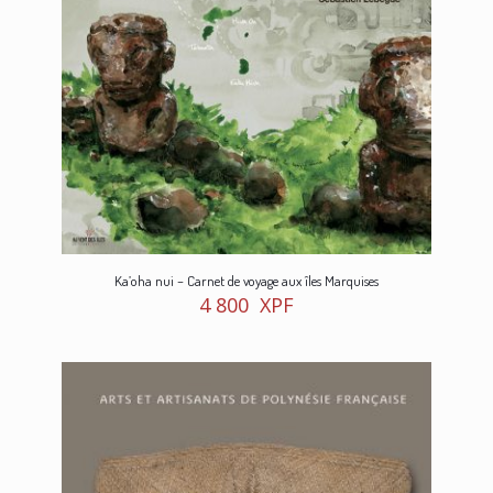
Ka’oha nui – Carnet de voyage aux îles Marquises
4 800
XPF