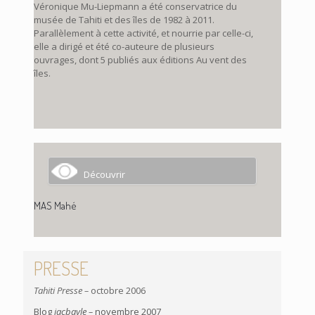
Véronique Mu-Liepmann a été conservatrice du
musée de Tahiti et des îles de 1982 à 2011.
Parallèlement à cette activité, et nourrie par celle-ci,
elle a dirigé et été co-auteure de plusieurs
ouvrages, dont 5 publiés aux éditions Au vent des
îles.
Découvrir
MAS Mahé
PRESSE
Tahiti Presse –
octobre 2006
Blog
jacbayle –
novembre 2007