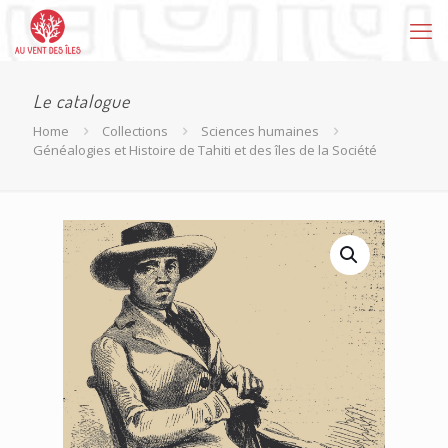
Le catalogue
Home
Collections
Sciences humaines
Généalogies et Histoire de Tahiti et des îles de la Société