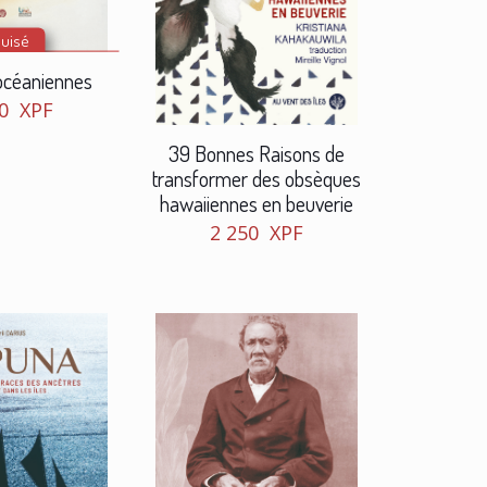
uisé
océaniennes
50
XPF
39 Bonnes Raisons de
transformer des obsèques
hawaiiennes en beuverie
2 250
XPF