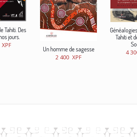
e Tahiti. Des
Généalogies 
nos jours.
Tahiti et d
So
0
XPF
Un homme de sagesse
4 3
2 400
XPF