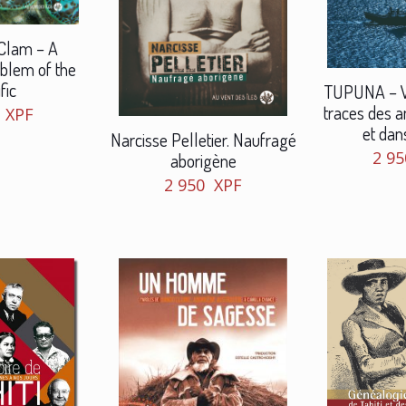
 Clam – A
blem of the
fic
TUPUNA – V
traces des an
0
XPF
et dans
Narcisse Pelletier. Naufragé
2 9
aborigène
2 950
XPF