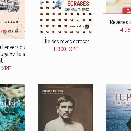
Ep
Rêveries 
4 9
L’Île des rêves écrasés
l’envers du
1 800
XPF
ugainville à
ti
0
XPF