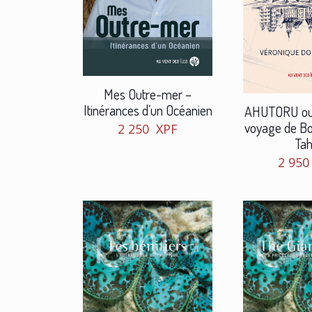
Mes Outre-mer –
Itinérances d’un Océanien
AHUTORU ou 
voyage de Bo
2 250
XPF
Tahi
2 95