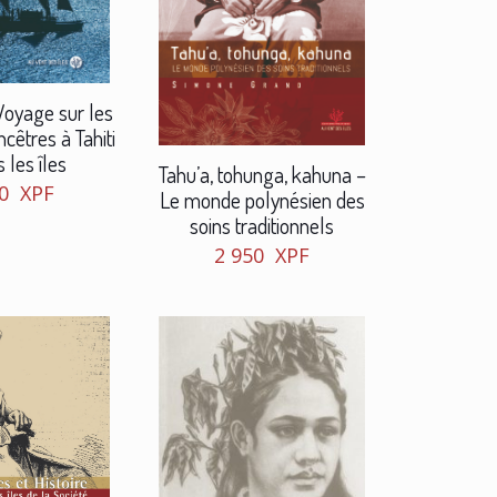
oyage sur les
cêtres à Tahiti
 les îles
Tahu’a, tohunga, kahuna –
50
XPF
Le monde polynésien des
soins traditionnels
2 950
XPF