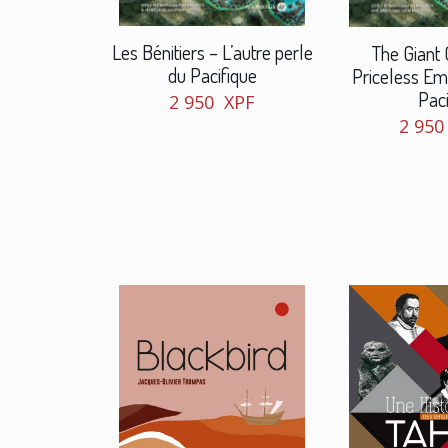
Les Bénitiers – L’autre perle
The Giant
du Pacifique
Priceless Em
Paci
2 950
XPF
2 95