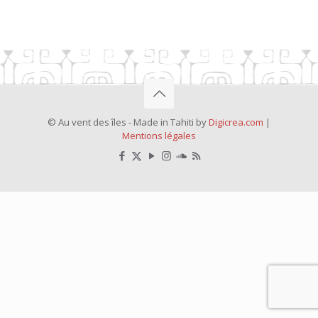
© Au vent des îles - Made in Tahiti by
Digicrea.com
|
Mentions légales