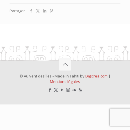
Partager
© Au vent des îles - Made in Tahiti by
Digicrea.com
|
Mentions légales