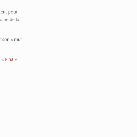
tent pour
roïne de la
t son « mur
, «
Pina
»