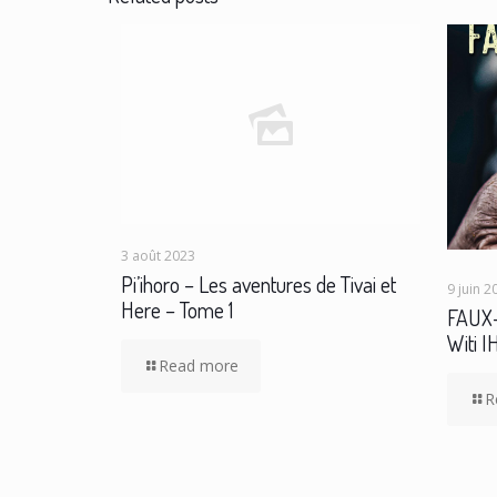
3 août 2023
Pi’ihoro – Les aventures de Tivai et
9 juin 2
Here – Tome 1
FAUX-
Witi 
Read more
R