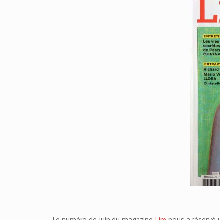
Le numéro de juin du magazine
Lire
nous a réservé u