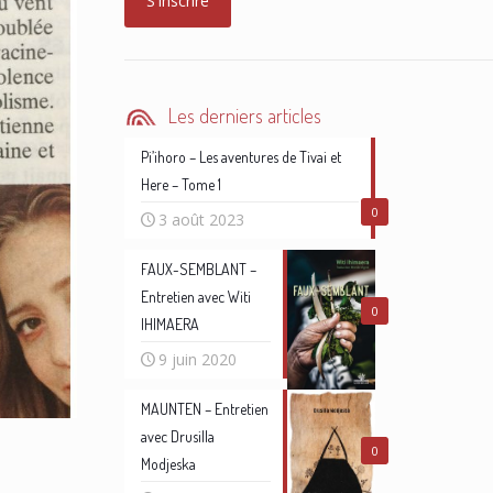
Les derniers articles
Pi’ihoro – Les aventures de Tivai et
Here – Tome 1
0
3 août 2023
FAUX-SEMBLANT –
Entretien avec Witi
0
IHIMAERA
9 juin 2020
MAUNTEN – Entretien
avec Drusilla
0
Modjeska