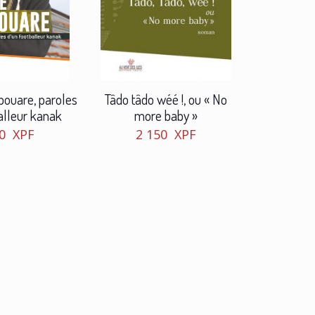
ouare, paroles
Tâdo tâdo wéé !, ou « No
alleur kanak
more baby »
50
XPF
2 150
XPF