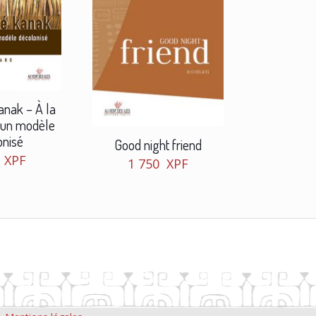
kanak – À la
’un modèle
onisé
Good night friend
0
XPF
1 750
XPF