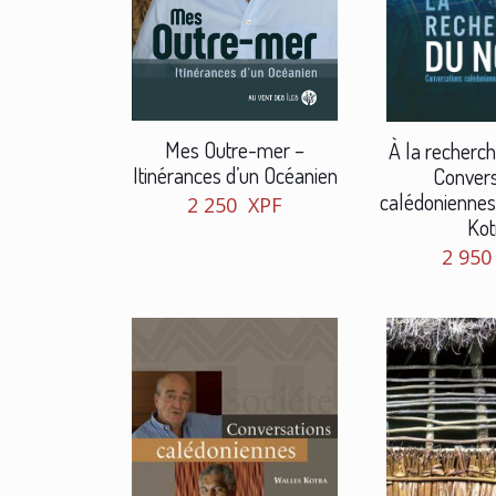
Mes Outre-mer –
À la recherc
Itinérances d’un Océanien
Convers
calédoniennes
2 250
XPF
Kot
2 95