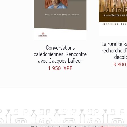
La ruralité 
Conversations
recherche d
calédoniennes. Rencontre
décol
avec Jacques Lafleur
3 80
1 950
XPF