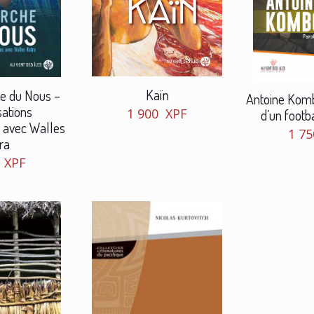
Kaïn
he du Nous –
Antoine Komb
ations
1 900
XPF
d’un footb
 avec Walles
1 7
ra
0
XPF