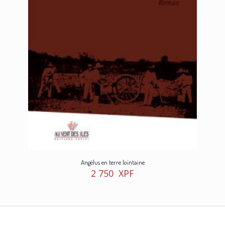
Angélus en terre lointaine
2 750
XPF