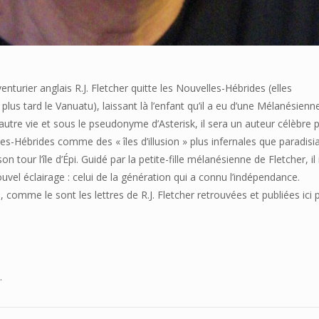
venturier anglais R.J. Fletcher quitte les Nouvelles-Hébrides (elles
plus tard le Vanuatu), laissant là l’enfant qu’il a eu d’une Mélanésienne
autre vie et sous le pseudonyme d’Asterisk, il sera un auteur célèbre 
es-Hébrides comme des « îles d’illusion » plus infernales que paradisi
n tour l’île d’Épi. Guidé par la petite-fille mélanésienne de Fletcher, il
vel éclairage : celui de la génération qui a connu l’indépendance.
comme le sont les lettres de R.J. Fletcher retrouvées et publiées ici 
.