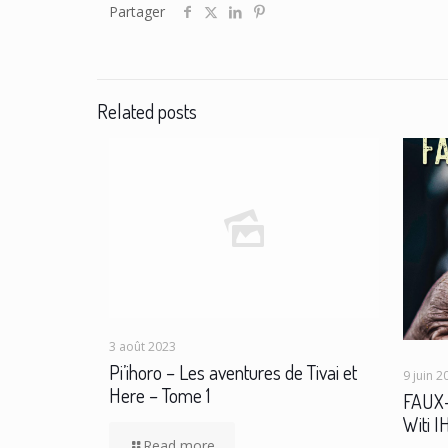
Partager
Related posts
3 août 2023
Pi’ihoro – Les aventures de Tivai et
9 juin 2
Here – Tome 1
FAUX-
Witi 
Read more