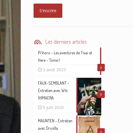
Les derniers articles
Pi’ihoro – Les aventures de Tivai et
Here – Tome 1
0
3 août 2023
FAUX-SEMBLANT –
Entretien avec Witi
0
IHIMAERA
9 juin 2020
MAUNTEN – Entretien
avec Drusilla
0