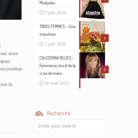
Modjeska
9 juin 2020
TROIS FEMMES – Une
impulsion
0
2 juin 2020
.
pour avoir
CALEDONIA BLUES –
aques.
Femmes au bord de la
 reconstitue
0
crise de mère
28 mai 2020
pour la
Recherche