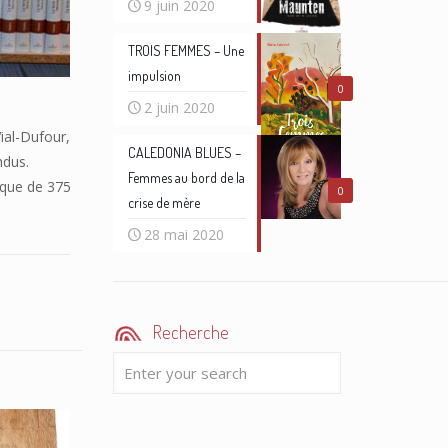
9 juin 2020
TROIS FEMMES – Une
impulsion
0
2 juin 2020
Vial-Dufour,
CALEDONIA BLUES –
ndus.
Femmes au bord de la
èque de 375
0
crise de mère
28 mai 2020
Recherche