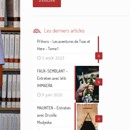
Les derniers articles
Pi’ihoro – Les aventures de Tivai et
Here – Tome 1
0
3 août 2023
FAUX-SEMBLANT –
Entretien avec Witi
0
IHIMAERA
9 juin 2020
MAUNTEN – Entretien
avec Drusilla
0
Modjeska