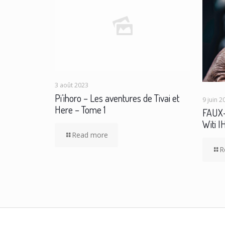
3 août 2023
Pi’ihoro – Les aventures de Tivai et
9 juin 2
Here – Tome 1
FAUX-
Witi 
Read more
R