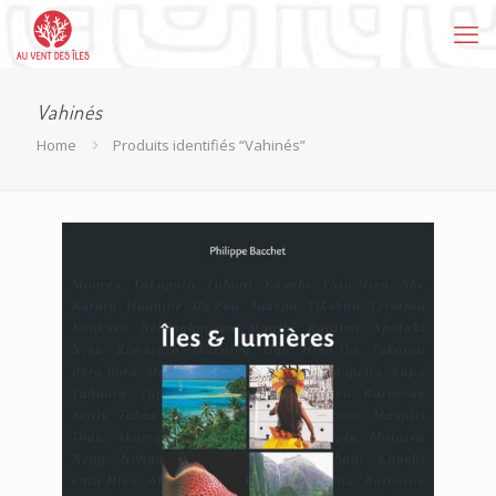
Vahinés
Home
Produits identifiés “Vahinés”