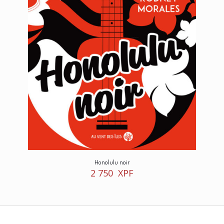
Honolulu noir
2 750
XPF