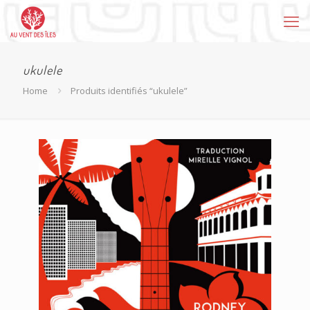
ukulele
Home
Produits identifiés “ukulele”