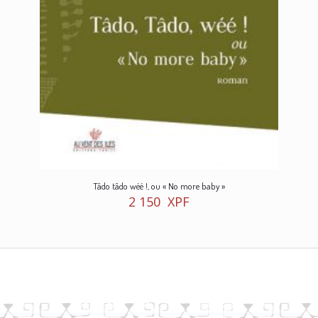
Tâdo tâdo wéé !, ou « No more baby »
2 150
XPF