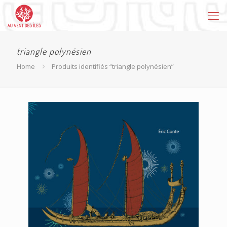
triangle polynésien
Home
Produits identifiés “triangle polynésien”