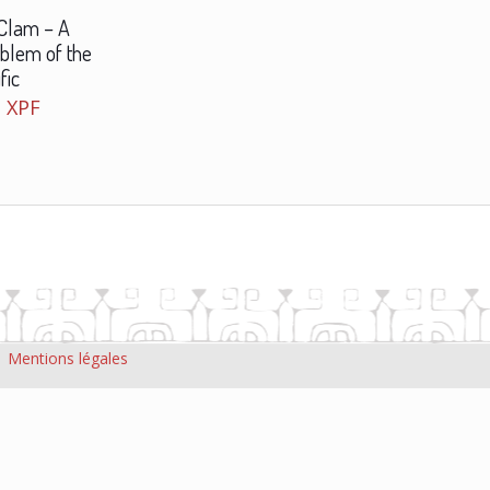
 Clam – A
blem of the
fic
0
XPF
|
Mentions légales