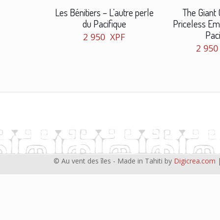
Les Bénitiers – L’autre perle
The Giant
du Pacifique
Priceless Em
Paci
2 950
XPF
2 95
© Au vent des îles - Made in Tahiti by
Digicrea.com