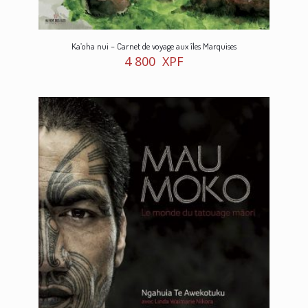
Ka’oha nui – Carnet de voyage aux îles Marquises
4 800
XPF