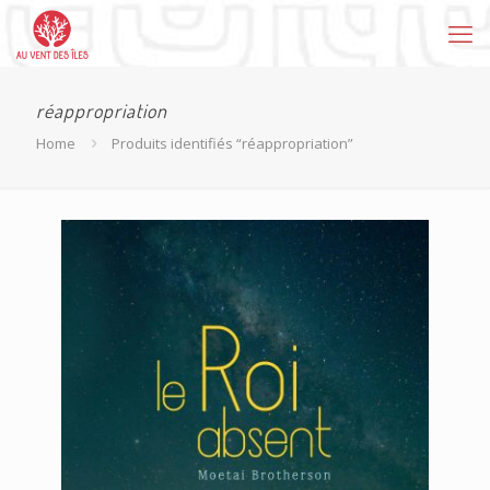
réappropriation
Home
Produits identifiés “réappropriation”