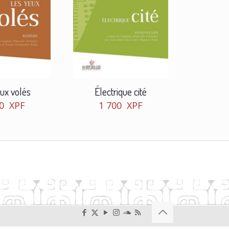
ux volés
Électrique cité
50
XPF
1 700
XPF