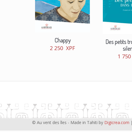
Chappy
Des petits t
2 250
XPF
sile
1 75
© Au vent des îles - Made in Tahiti by
Digicrea.com