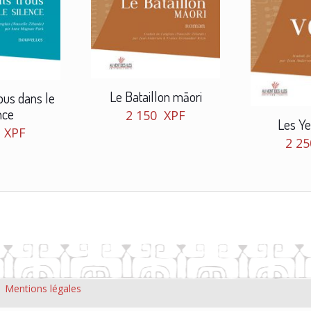
Le Bataillon māori
rous dans le
nce
2 150
XPF
Les Ye
0
XPF
2 2
|
Mentions légales