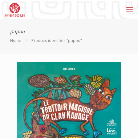
papou
Home
Produits identifiés “papou”