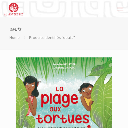
oeufs
Home
Produits identifiés “oeufs”