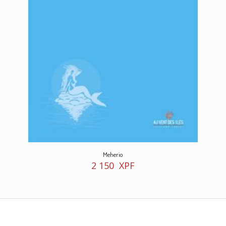
Meherio
2 150
XPF