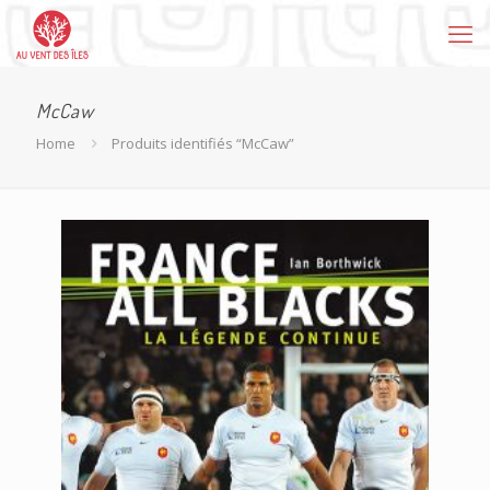
McCaw
Home
Produits identifiés “McCaw”