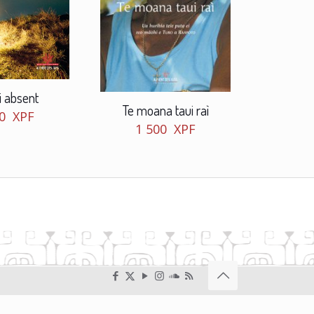
i absent
Te moana taui raì
50
XPF
1 500
XPF