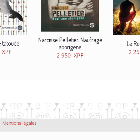
Narcisse Pelletier. Naufragé
e tatouée
Le Ro
aborigène
0
XPF
2 2
2 950
XPF
|
Mentions légales