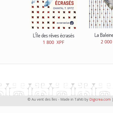
La Balein
L’Île des rêves écrasés
2 00
1 800
XPF
© Au vent des îles - Made in Tahiti by
Digicrea.com