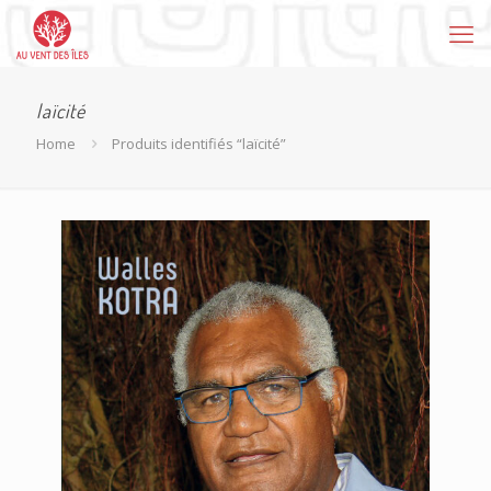
laïcité
Home
Produits identifiés “laïcité”