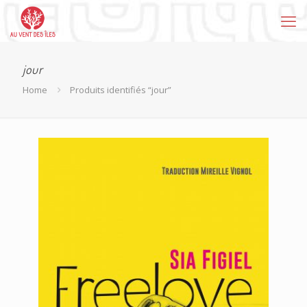
jour
Home
Produits identifiés “jour”