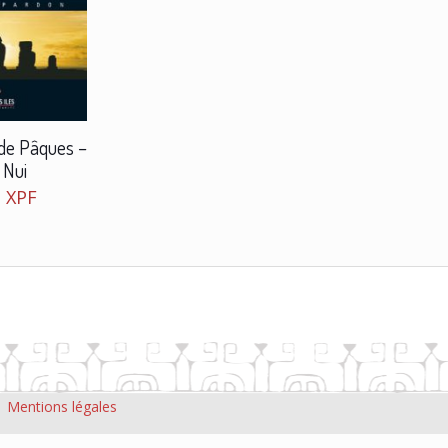
e de Pâques –
 Nui
0
XPF
|
Mentions légales