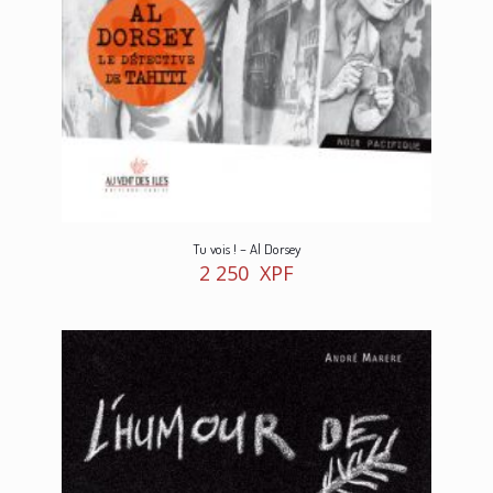
Tu vois ! – Al Dorsey
2 250
XPF