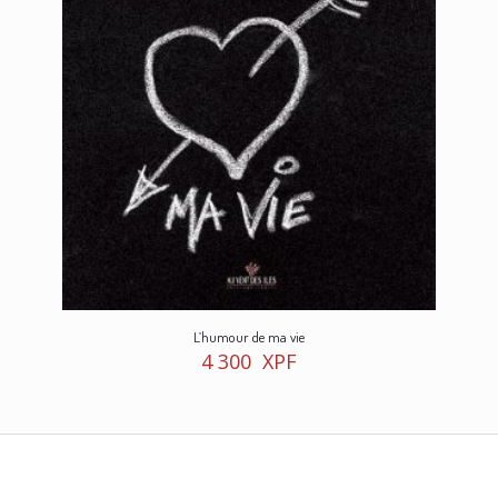
L’humour de ma vie
4 300
XPF