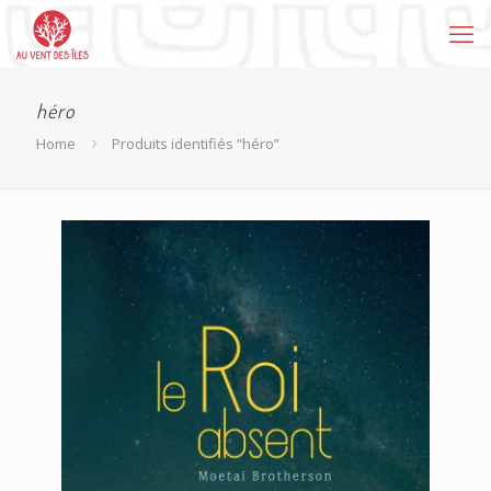
héro
Home
Produits identifiés “héro”