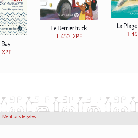
La Plage 
Le Dernier truck
1 4
1 450
XPF
 Bay
0
XPF
|
Mentions légales