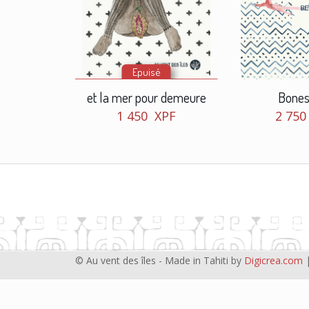
Epuisé
Bones
et la mer pour demeure
2 75
1 450
XPF
© Au vent des îles - Made in Tahiti by
Digicrea.com