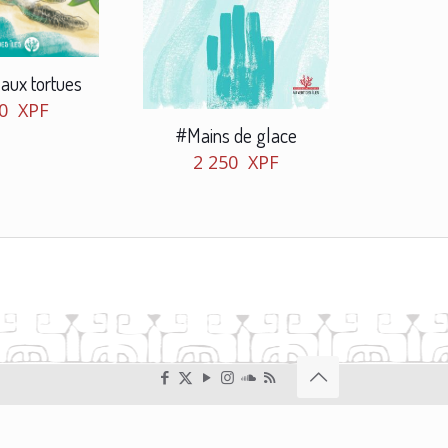
aux tortues
50
XPF
#Mains de glace
2 250
XPF