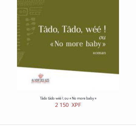
Tâdo tâdo wéé !, ou « No more baby »
2 150
XPF